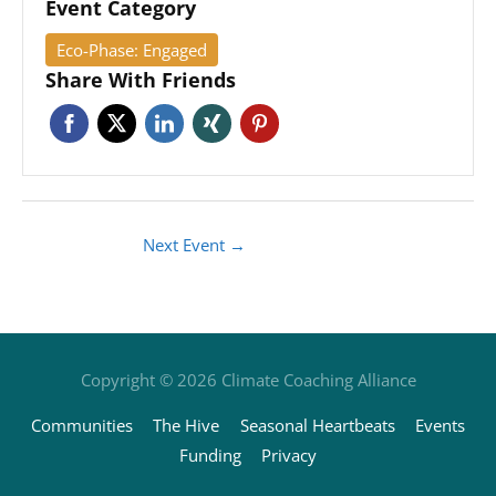
Event Category
Eco-Phase: Engaged
Share With Friends
Next Event
→
Copyright © 2026
Climate Coaching Alliance
Communities
The Hive
Seasonal Heartbeats
Events
Funding
Privacy